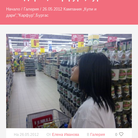
Начало
/
Галерия
/
26.05.2012 Кампания „Купи и
дари“,“Карфур“,Бургас
На
26.05.2012
От
Елена Иванова
В
Галерия
0