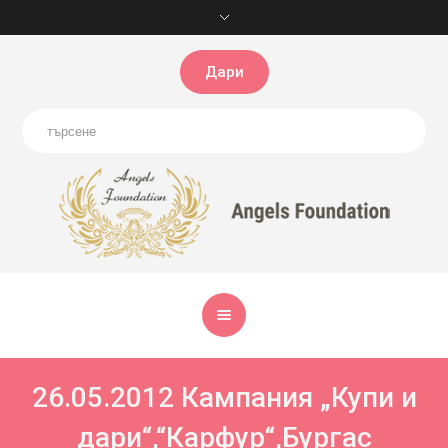
Дари
26.05.2012 Кампания „Купи и
дари“,“Карфур“,Бургас