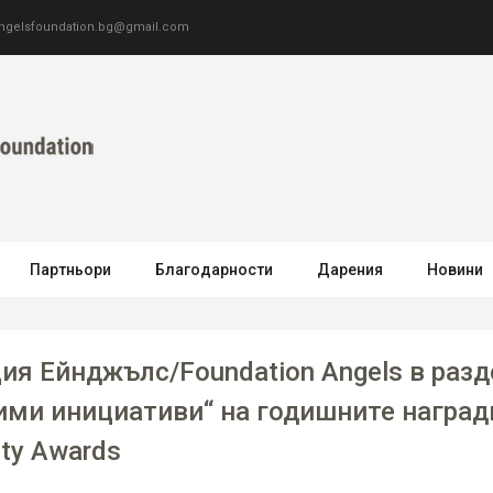
ngelsfoundation.bg@gmail.com
Партньори
Благодарности
Дарения
Новини
ия Ейнджълс/Foundation Angels в разд
ми инициативи“ на годишните наград
ty Awards