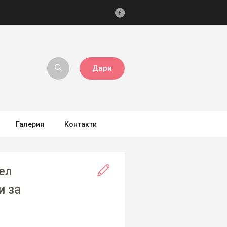
Дари
Галерия
Контакти
ел
и за