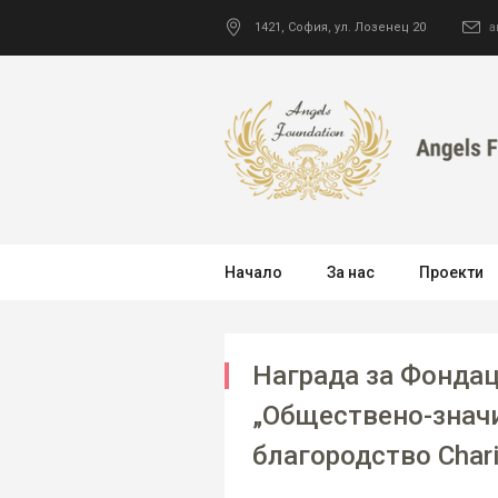
1421
,
София
,
ул. Лозенец 20
a
Начало
За нас
Проекти
Награда за Фондац
„Обществено-значи
благородство Chari