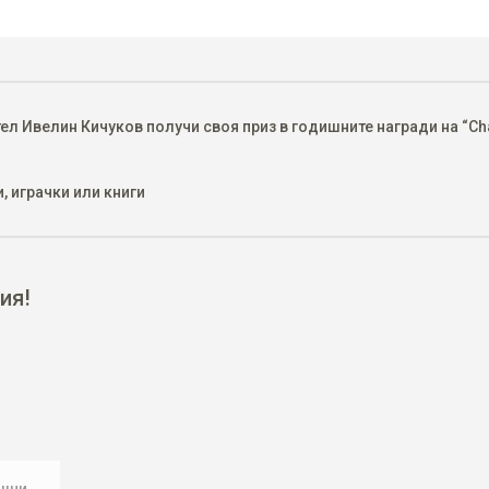
 Ивелин Кичуков получи своя приз в годишните награди на “Char
, играчки или книги
ия!