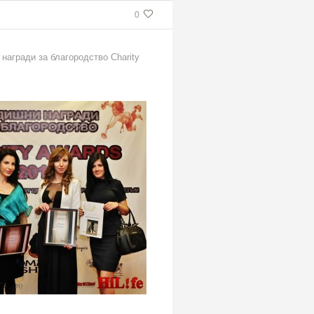
0
награди за благородство Charity