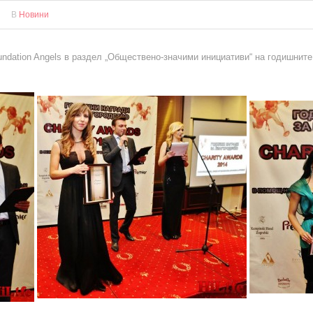
В
Новини
dation Angels в раздел „Обществено-значими инициативи“ на годишните 