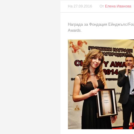
На
27.09.2016
От
Елена Иванова
Награда за Фондация Ейнджълс/Foun
Awards.