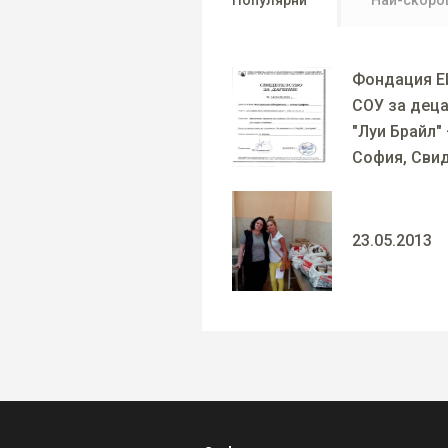
Популярни
Най-скоро
Фондация Е
СОУ за деца
"Луи Брайл" 
София, Свид
23.05.2013