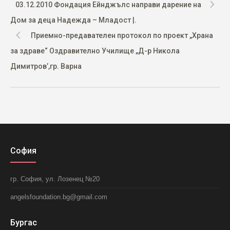
03.12.2010 Фондация Ейнджълс направи дарение на
Дом за деца Надежда – Младост |.
Приемно-предавателен протокол по проект „Храна
за здраве“ Оздравително Училище „Д-р Никола
Димитров’,гр. Варна
София
гр. София, ул. Лозенец №20
angelsfoundation.bg@gmail.com
Бургас