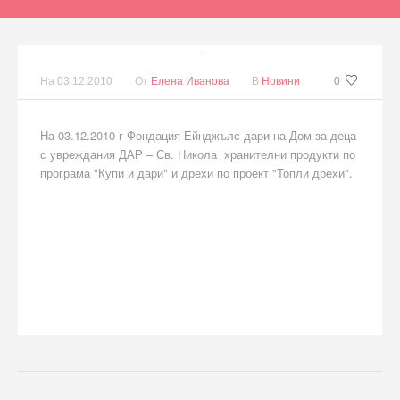
На
03.12.2010
От
Елена Иванова
В
Новини
0
На 03.12.2010 г Фондация Ейнджълс дари на Дом за деца
с увреждания ДАР – Св. Никола хранителни продукти по
програма "Купи и дари" и дрехи по проект "Топли дрехи".