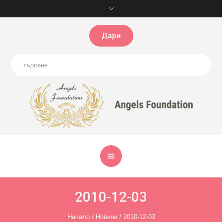
Дари
2010-12-03
Начало
/
Новини
/
2010-12-03