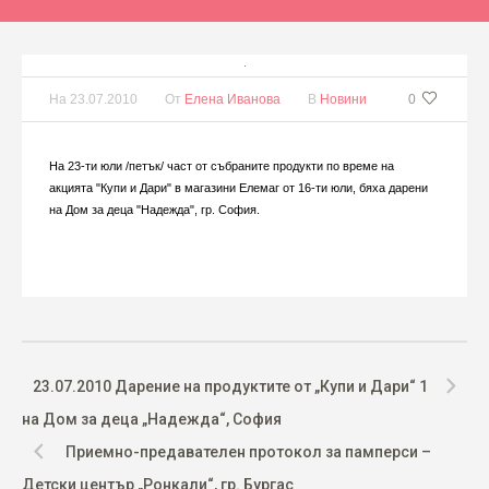
На
23.07.2010
От
Елена Иванова
В
Новини
0
На 23-ти юли /петък/ част от събраните продукти по време на
акцията "Купи и Дари" в магазини Елемаг от 16-ти юли, бяха дарени
на Дом за деца "Надежда", гр. София.
23.07.2010 Дарение на продуктите от „Купи и Дари“ 1
на Дом за деца „Надежда“, София
Приемно-предавателен протокол за памперси –
Детски център „Ронкали“, гр. Бургас