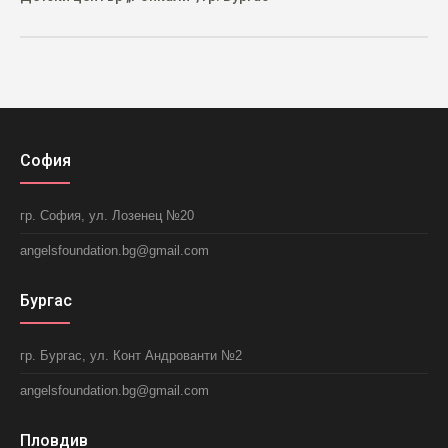
София
гр. София, ул. Лозенец №20
angelsfoundation.bg@gmail.com
Бургас
гр. Бургас, ул. Конт Андрованти №2
angelsfoundation.bg@gmail.com
Пловдив