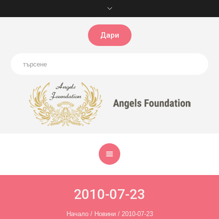
Дари
2010-07-23
Начало
/
Новини
/
2010-07-23