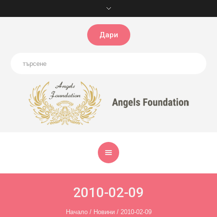
Дари
2010-02-09
Начало
/
Новини
/
2010-02-09