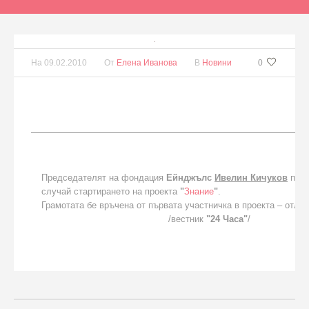
На
09.02.2010
От
Елена Иванова
В
Новини
0
Председателят на фондация
Ейнджълс
Ивелин Кичуков
полу
случай стартирането на проекта
"
Знание
"
.
Грамотата бе връчена от първата участничка в проекта – отли
/вестник
"24 Часа"
/