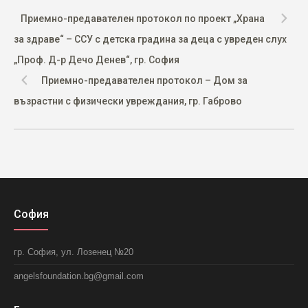
Приемно-предавателен протокол по проект „Храна
за здраве“ – ССУ с детска градина за деца с увреден слух
„Проф. Д-р Дечо Денев“, гр. София
Приемно-предавателен протокол – Дом за
възрастни с физически увреждания, гр. Габрово
София
гр. София, ул. Лозенец №20
angelsfoundation.bg@gmail.com