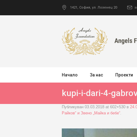
1421
,
София
,
ул. Лозенец 20
a
Начало
За нас
Проекти
kupi-i-dari-4-gabro
Публикуван
03.03.2018
at 602×530 в
24.
Райков“ и Звено „Майка и бебе“
.