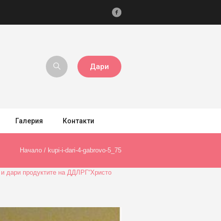
Дари
Галерия
Контакти
Начало
/
kupi-i-dari-4-gabrovo-5_75
о и дари продуктите на ДДЛРГ“Христо