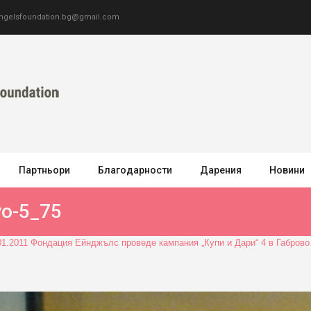
ngelsfoundation.bg@gmail.com
Партньори
Благодарности
Дарения
Новини
vo-5_75
01.2011 Фондация Ейнджълс проведе кампания „Купи и Дари“ 4 в Габров