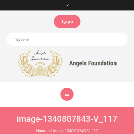
Дари
image-1340807843-V_117
Начало
/
image-1340807843-V_117