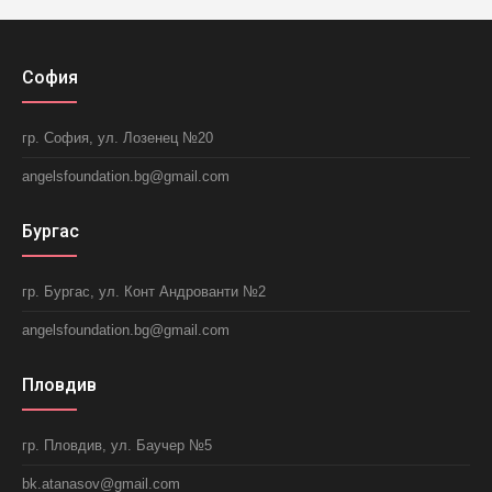
София
гр. София, ул. Лозенец №20
angelsfoundation.bg@gmail.com
Бургас
гр. Бургас, ул. Конт Андрованти №2
angelsfoundation.bg@gmail.com
Пловдив
гр. Пловдив, ул. Баучер №5
bk.atanasov@gmail.com