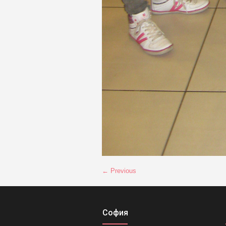
← Previous
София