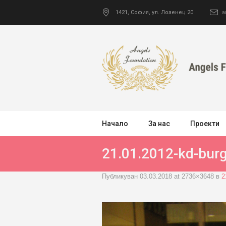
1421
,
София
,
ул. Лозенец 20
a
Начало
За нас
Проекти
21.01.2012-kd-bur
Публикуван
03.03.2018
at 2736×3648 в
2