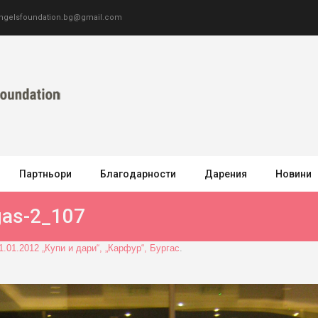
ngelsfoundation.bg@gmail.com
Партньори
Благодарности
Дарения
Новини
gas-2_107
1.01.2012 „Купи и дари“, „Карфур“, Бургас
.