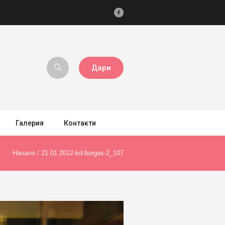
Дари
Галерия
Контакти
Начало
/
21.01.2012-kd-burgas-2_107