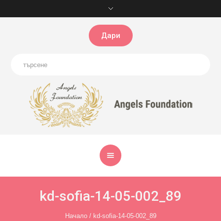
Дари
kd-sofia-14-05-002_89
Начало
/
kd-sofia-14-05-002_89