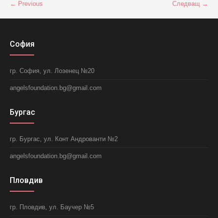
← Previous
Следващ →
София
гр. София, ул. Лозенец №20
angelsfoundation.bg@gmail.com
Бургас
гр. Бургас, ул. Конт Андрованти №2
angelsfoundation.bg@gmail.com
Пловдив
гр. Пловдив, ул. Баучер №5