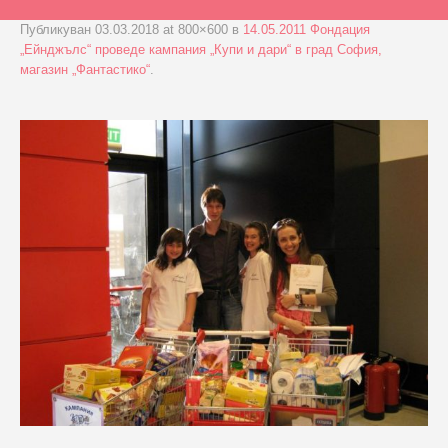
Публикуван
03.03.2018
at 800×600 в
14.05.2011 Фондация
„Ейнджълс“ проведе кампания „Купи и дари“ в град София,
магазин „Фантастико“
.