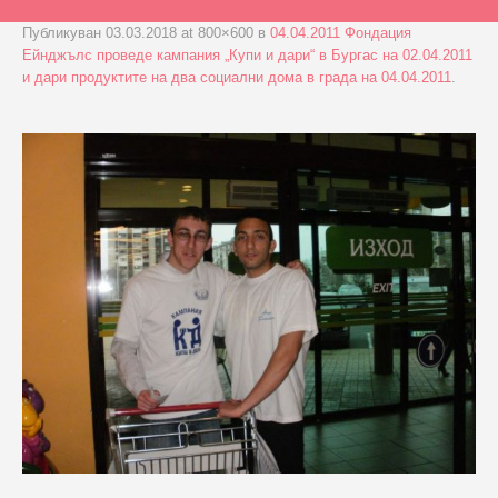
Публикуван
03.03.2018
at 800×600 в
04.04.2011 Фондация
Ейнджълс проведе кампания „Купи и дари“ в Бургас на 02.04.2011
и дари продуктите на два социални дома в града на 04.04.2011
.