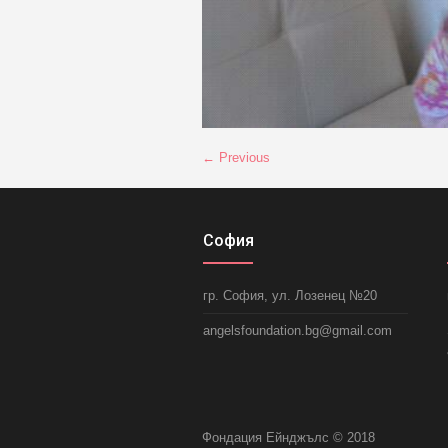
← Previous
София
гр. София, ул. Лозенец №20
angelsfoundation.bg@gmail.com
Фондация Ейнджълс © 2018