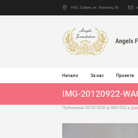
1421
,
София
,
ул. Лозенец 20
a
Начало
За нас
Проекти
IMG-20120922-WA
Публикуван
03.03.2018
at 800×531 в
Дар