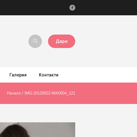
Дари
Галерия
Контакти
Начало
/
IMG-20120922-WA0004_121