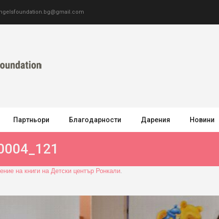
ngelsfoundation.bg@gmail.com
Партньори
Благодарности
Дарения
Новини
0004_121
ение на книги на Детски център Ронкали
.