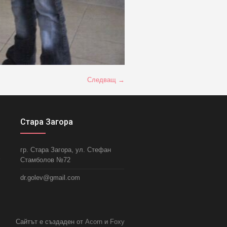
Следващ →
Стара Загора
гр. Стара Загора, ул. Стефан
Стамболов №72
dr.golev@gmail.com
Сайтът е създаден от
Acorn
и
Foxy