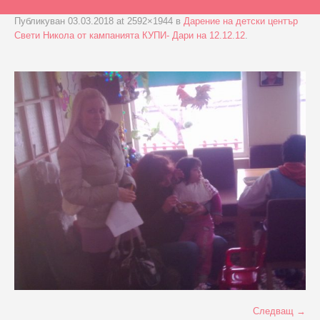
Публикуван
03.03.2018
at 2592×1944 в
Дарение на детски център
Свети Никола от кампанията КУПИ- Дари на 12.12.12
.
Следващ →