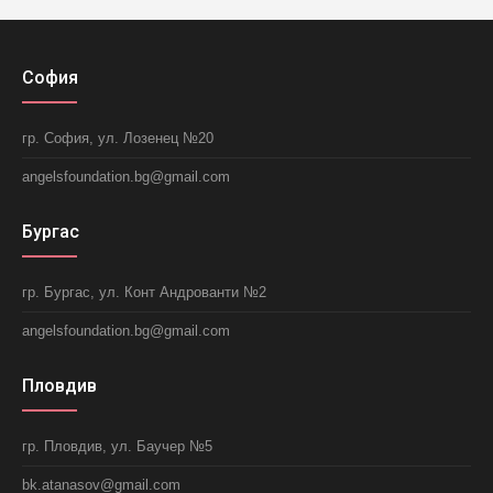
София
гр. София, ул. Лозенец №20
angelsfoundation.bg@gmail.com
Бургас
гр. Бургас, ул. Конт Андрованти №2
angelsfoundation.bg@gmail.com
Пловдив
гр. Пловдив, ул. Баучер №5
bk.atanasov@gmail.com